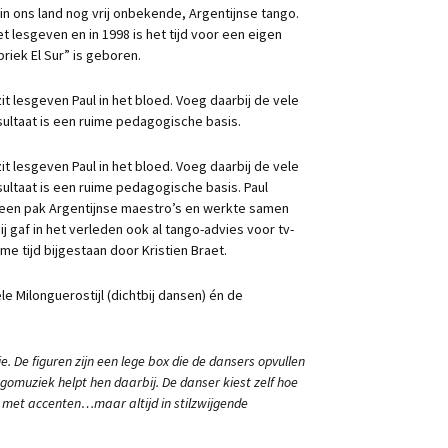
 in ons land nog vrij onbekende, Argentijnse tango.
 met lesgeven en in 1998 is het tijd voor een eigen
riek El Sur” is geboren.
zit lesgeven Paul in het bloed. Voeg daarbij de vele
resultaat is een ruime pedagogische basis.
zit lesgeven Paul in het bloed. Voeg daarbij de vele
resultaat is een ruime pedagogische basis. Paul
ij een pak Argentijnse maestro’s en werkte samen
 gaf in het verleden ook al tango-advies voor tv-
me tijd bijgestaan door Kristien Braet.
ele Milonguerostijl (dichtbij dansen) én de
e. De figuren zijn een lege box die de dansers opvullen
gomuziek helpt hen daarbij. De danser kiest zelf hoe
el, met accenten…maar altijd in stilzwijgende