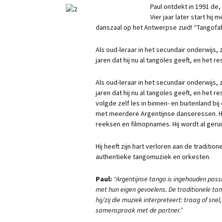
Paul ontdekt in 1991 de,
Vier jaar later start hij
danszaal op het Antwerpse zuid! “Tangofab
Als oud-leraar in het secundair onderwijs, 
jaren dat hij nu al tangoles geeft, en het 
Als oud-leraar in het secundair onderwijs, 
jaren dat hij nu al tangoles geeft, en het 
volgde zelf les in binnen- en buitenland b
met meerdere Argentijnse danseressen. Hij
reeksen en filmopnames. Hij wordt al gerui
Hij heeft zijn hart verloren aan de tradition
authentieke tangomuziek en orkesten.
Paul:
“Argentijnse tango is ingehouden passi
met hun eigen gevoelens. De traditionele tan
hij/zij die muziek interpreteert: traag of sn
samenspraak met de partner.”