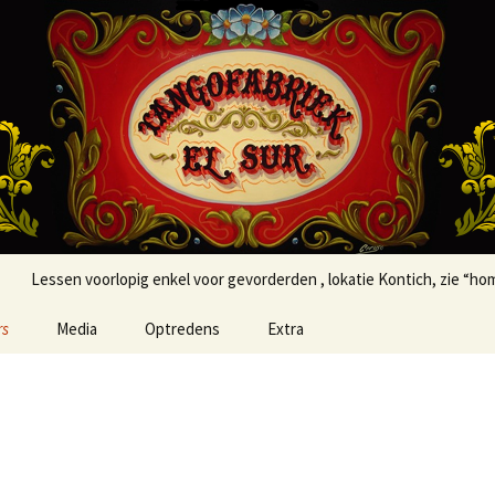
iek
Lessen voorlopig enkel voor gevorderden , lokatie Kontich, zie “ho
rs
Media
Optredens
Extra
links
Tangotermen