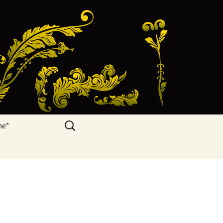
Zoeken
me”
naar: