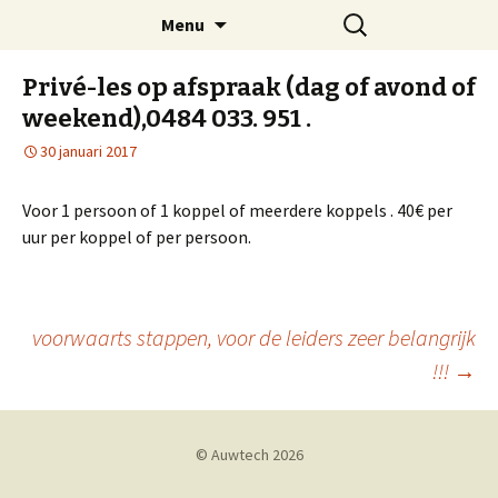
Naar
Zoeken
Tangofabriek
Menu
de
naar:
inhoud
Privé-les op afspraak (dag of avond of
springen
weekend),0484 033. 951 .
30 januari 2017
Voor 1 persoon of 1 koppel of meerdere koppels . 40€ per
uur per koppel of per persoon.
Berichtnavigatie
voorwaarts stappen, voor de leiders zeer belangrijk
!!!
→
© Auwtech
2026